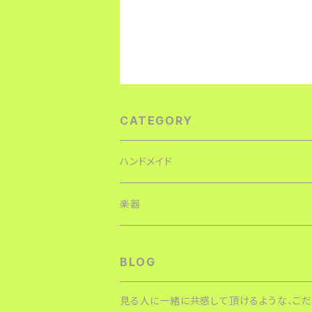
CATEGORY
ハンドメイド
オリジナルキャラクタ
楽器
ポストカード
アクセサリー
アクセサリー
BLOG
缶バッジ
カホン用
見る人に一緒に共感して頂けるような、こだ